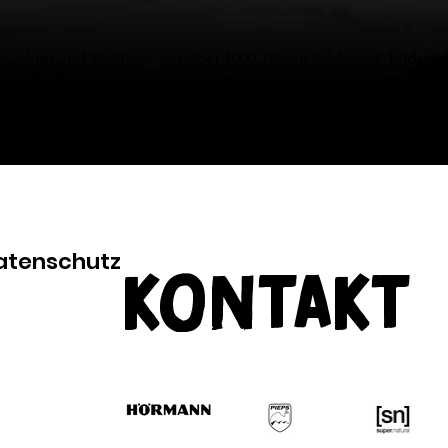
Skilehrer und Skiführer, mit über 1000 Jahren Erfahrung, bilden d
 im Winteralpinismus
 Ski-Guides.
atenschutz
Kontakt