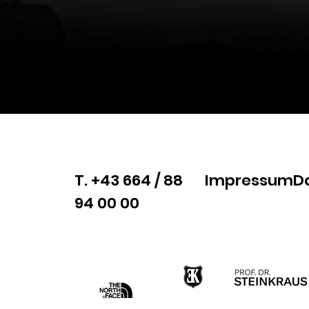
50 Bergführer, 
führende Marke
– die High Zürs
T. +43 664 / 88
Impressum
D
94 00 00